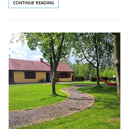
NABÓR
CONTINUE READING
NA
STANOWISKO
WYCHOWAWCA
W
OŚRODKU
WSPARCIA
DLA
DZIECI
I
MŁODZIEŻY
W
BODZANOWIE