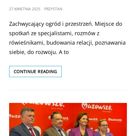
POSTED
27 KWIETNIA 2025
PRZYSTAN
ON
Zachwycający ogród i przestrzeń. Miejsce do
spotkań ze specjalistami, rozmów z
rówieśnikami, budowania relacji, poznawania
siebie, do rozwoju. A to
OŚRODEK
CONTINUE READING
WSPARCIA
DLA
DZIECI
I
MŁODZIEŻY
W
CZERWIŃSKU
NAD
WISŁĄ