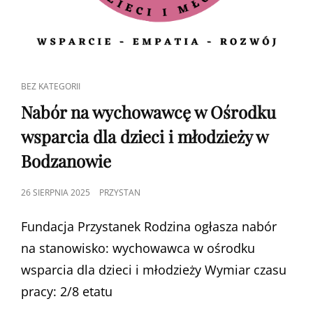
CAT
BEZ KATEGORII
LINKS
Nabór na wychowawcę w Ośrodku
wsparcia dla dzieci i młodzieży w
Bodzanowie
POSTED
26 SIERPNIA 2025
PRZYSTAN
ON
Fundacja Przystanek Rodzina ogłasza nabór
na stanowisko: wychowawca w ośrodku
wsparcia dla dzieci i młodzieży Wymiar czasu
pracy: 2/8 etatu