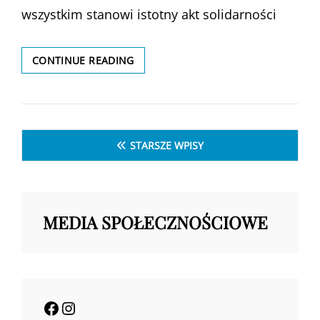
wszystkim stanowi istotny akt solidarności
9.
CONTINUE READING
PAKA
DLA
RODAKA
Nawigacja
STARSZE WPISY
po
wpisach
MEDIA SPOŁECZNOŚCIOWE
Facebook
Instagram