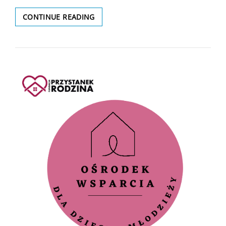
NABÓR
CONTINUE READING
NA
WYCHOWAWCĘ
W
OŚRODKU
WSPARCIA
DLA
DZIECI
I
MŁODZIEŻY
W
BODZANOWIE