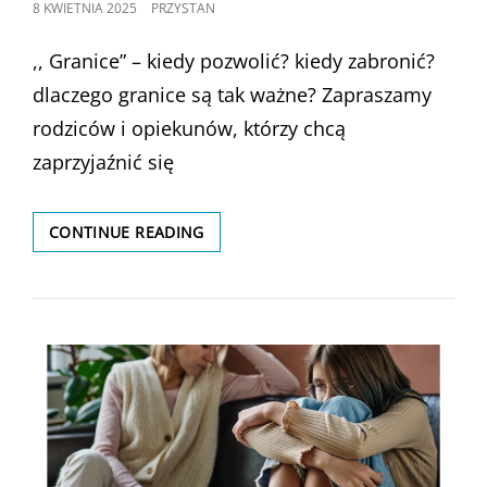
POSTED
8 KWIETNIA 2025
PRZYSTAN
ON
,, Granice” – kiedy pozwolić? kiedy zabronić?
dlaczego granice są tak ważne? Zapraszamy
rodziców i opiekunów, którzy chcą
zaprzyjaźnić się
WARSZTATY
CONTINUE READING
DLA
RODZICÓW
O
TEMATYCE
,,GRANICE”