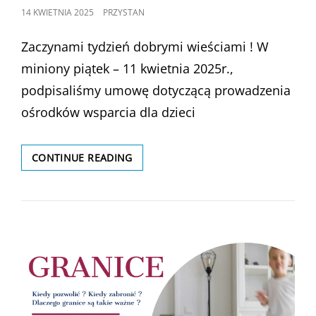
POSTED
14 KWIETNIA 2025
PRZYSTAN
ON
Zaczynami tydzień dobrymi wieściami ! W
miniony piątek – 11 kwietnia 2025r.,
podpisaliśmy umowę dotyczącą prowadzenia
ośrodków wsparcia dla dzieci
PODPISANIE
CONTINUE READING
UMOWY
DOT.
PROWADZENIA
OŚRODKÓW
WSPARCIA
DLA
DZIECI
I
MŁODZIEŻY