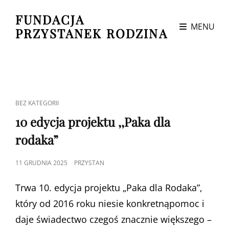
FUNDACJA
MENU
PRZYSTANEK RODZINA
CAT
BEZ KATEGORII
LINKS
10 edycja projektu ,,Paka dla
rodaka”
POSTED
11 GRUDNIA 2025
PRZYSTAN
ON
Trwa 10. edycja projektu „Paka dla Rodaka”,
który od 2016 roku niesie konkretnąpomoc i
daje świadectwo czegoś znacznie większego –