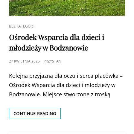
CAT
BEZ KATEGORII
LINKS
Ośrodek Wsparcia dla dzieci i
młodzieży w Bodzanowie
POSTED
27 KWIETNIA 2025
PRZYSTAN
ON
Kolejna przyjazna dla oczu i serca placówka –
Ośrodek Wsparcia dla dzieci i młodzieży w
Bodzanowie. Miejsce stworzone z troską
OŚRODEK
CONTINUE READING
WSPARCIA
DLA
DZIECI