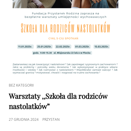
CAT
BEZ KATEGORII
LINKS
Warsztaty ,,Szkoła dla rodziców
nastolatków”
POSTED
27 GRUDNIA 2024
PRZYSTAN
ON