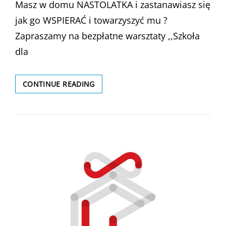
Masz w domu NASTOLATKA i zastanawiasz się
jak go WSPIERAĆ i towarzyszyć mu ?
Zapraszamy na bezpłatne warsztaty ,,Szkoła
dla
WARSZTATY
CONTINUE READING
,,SZKOŁA
DLA
RODZICÓW
NASTOLATKÓW”