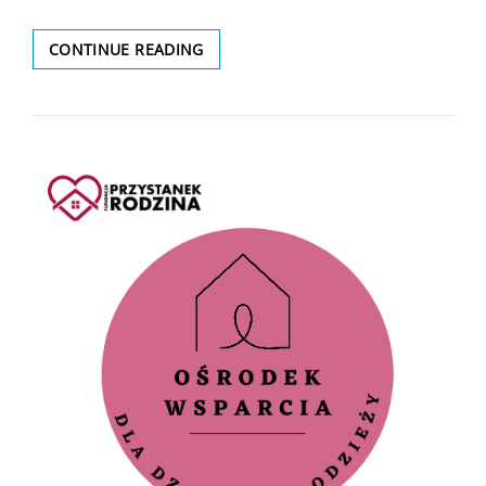
10
CONTINUE READING
EDYCJA
PROJEKTU
,,PAKA
DLA
RODAKA”