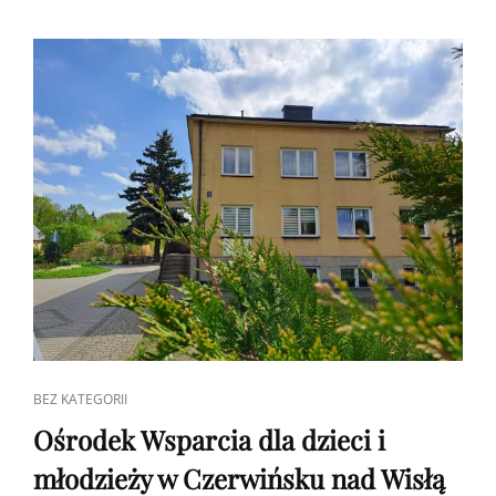
I
MŁODZIEŻY
W
BODZANOWIE
CAT
BEZ KATEGORII
LINKS
Ośrodek Wsparcia dla dzieci i
młodzieży w Czerwińsku nad Wisłą