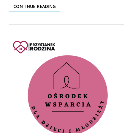
NABÓR
CONTINUE READING
NA
STANOWISKO
WYCHOWAWCA
W
OŚRODKU
WSPARCIA
DLA
DZIECI
I
MŁODZIEŻY
W
PŁOCKU