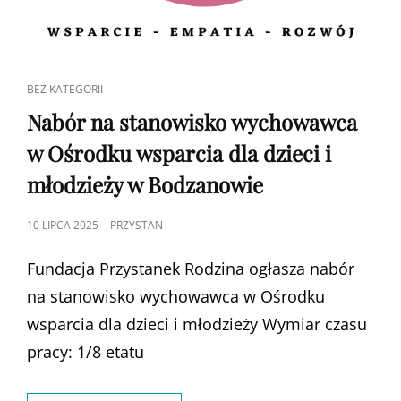
CAT
BEZ KATEGORII
LINKS
Nabór na stanowisko wychowawca
w Ośrodku wsparcia dla dzieci i
młodzieży w Bodzanowie
POSTED
10 LIPCA 2025
PRZYSTAN
ON
Fundacja Przystanek Rodzina ogłasza nabór
na stanowisko wychowawca w Ośrodku
wsparcia dla dzieci i młodzieży Wymiar czasu
pracy: 1/8 etatu