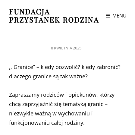
FUNDACJA
MENU
PRZYSTANEK RODZINA
POSTED
8 KWIETNIA 2025
ON
,, Granice” – kiedy pozwolić? kiedy zabronić?
dlaczego granice są tak ważne?
Zapraszamy rodziców i opiekunów, którzy
chcą zaprzyjaźnić się tematyką granic –
niezwykle
ważną w wychowaniu i
funkcjonowaniu całej rodziny.