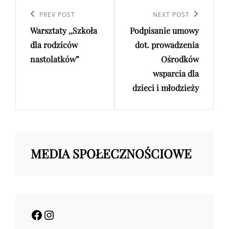
Nawigacja
wpisu
Previous
PREV POST
Next
NEXT POST
Warsztaty ,,Szkoła
Podpisanie umowy
Post
Post
dla rodziców
dot. prowadzenia
nastolatków”
Ośrodków
wsparcia dla
dzieci i młodzieży
MEDIA SPOŁECZNOŚCIOWE
Facebook
Instagram