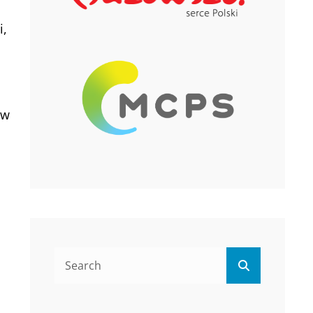
i,
 w
Search
Search
for: