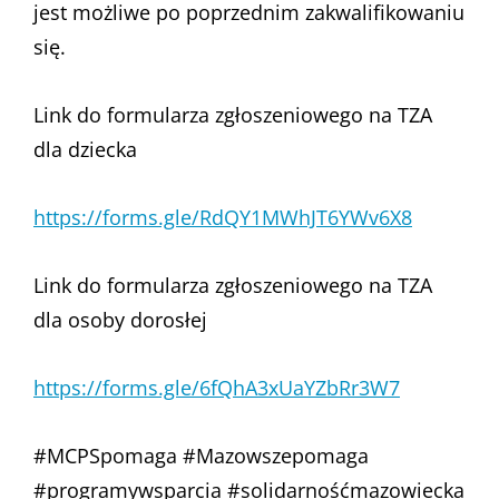
jest możliwe po poprzednim zakwalifikowaniu
się.
Link do formularza zgłoszeniowego na TZA
dla dziecka
https://forms.gle/RdQY1MWhJT6YWv6X8
Link do formularza zgłoszeniowego na TZA
dla osoby dorosłej
https://forms.gle/6fQhA3xUaYZbRr3W7
#MCPSpomaga #Mazowszepomaga
#programywsparcia #solidarnośćmazowiecka