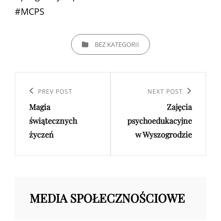
#MCPS
CATEGORIES
BEZ KATEGORII
Nawigacja
wpisu
Previous
PREV POST
Next
NEXT POST
Magia
Zajęcia
Post
Post
świątecznych
psychoedukacyjne
życzeń
w Wyszogrodzie
MEDIA SPOŁECZNOŚCIOWE