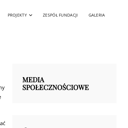
PROJEKTY
ZESPÓŁ FUNDACJI
GALERIA
MEDIA
SPOŁECZNOŚCIOWE
my
e
wać