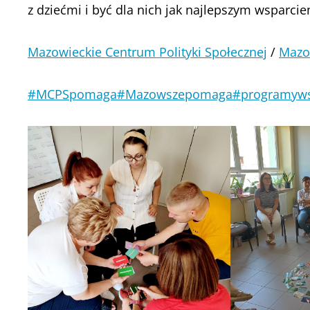
z dziećmi i być dla nich jak najlepszym wsparcie
Mazowieckie Centrum Polityki Społecznej
/
Mazo
#MCPSpomaga
#Mazowszepomaga
#programyws