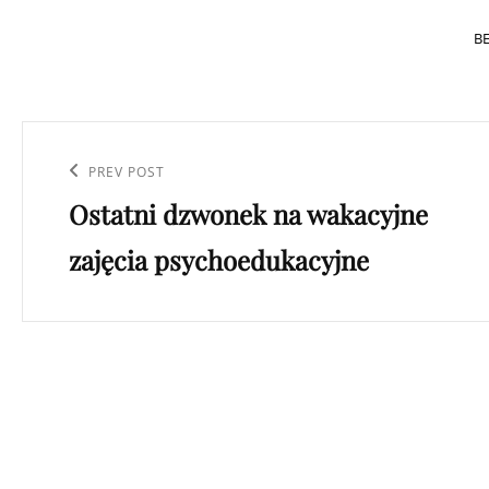
C
B
Nawigacja
wpisu
Previous
PREV POST
Ostatni dzwonek na wakacyjne
Post
zajęcia psychoedukacyjne