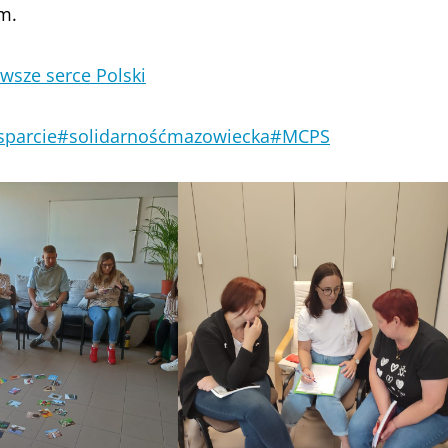
m.
wsze serce Polski
parcie
#solidarnośćmazowiecka
#MCPS