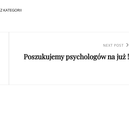
ATEGORIES
EZ KATEGORII
Next
NEXT POST
Poszukujemy psychologów na już !
Post