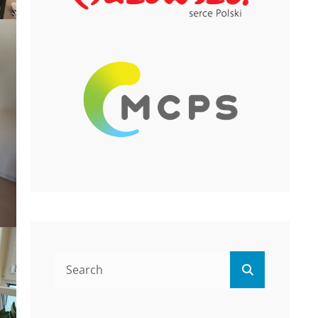
Search
Search
for: