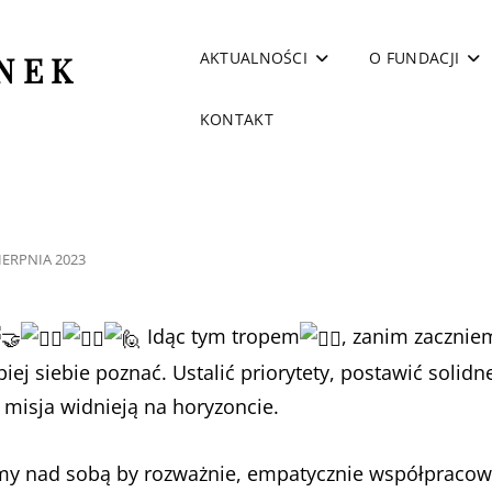
AKTUALNOŚCI
O FUNDACJI
NEK
KONTAKT
TED
SIERPNIA 2023
Idąc tym tropem
, zanim zacznie
iej siebie poznać. Ustalić priorytety, postawić solidn
 misja widnieją na horyzoncie.
jemy nad sobą by rozważnie, empatycznie współpraco