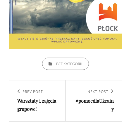
CATEGORIES
BEZ KATEGORII
Nawigacja
wpisu
Previous
PREV POST
Next
NEXT POST
Warsztaty i zajęcia
#pomocdlaUkrain
Post
Post
grupowe!
y