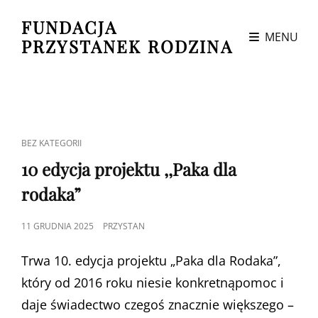
FUNDACJA
MENU
PRZYSTANEK RODZINA
CAT
BEZ KATEGORII
LINKS
10 edycja projektu ,,Paka dla
rodaka”
POSTED
11 GRUDNIA 2025
PRZYSTAN
ON
Trwa 10. edycja projektu „Paka dla Rodaka”,
który od 2016 roku niesie konkretnąpomoc i
daje świadectwo czegoś znacznie większego –