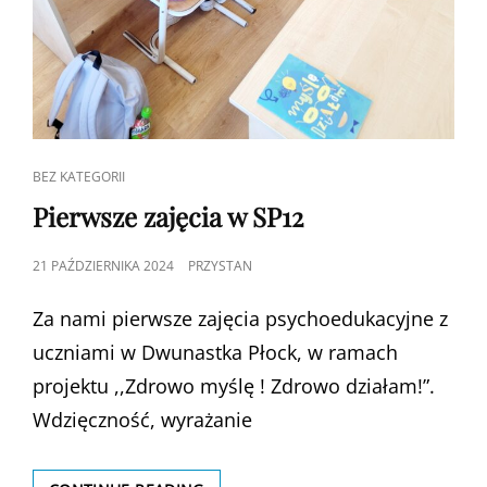
CAT
BEZ KATEGORII
LINKS
Pierwsze zajęcia w SP12
POSTED
21 PAŹDZIERNIKA 2024
PRZYSTAN
ON
Za nami pierwsze zajęcia psychoedukacyjne z
uczniami w Dwunastka Płock, w ramach
projektu ,,Zdrowo myślę ! Zdrowo działam!”.
Wdzięczność, wyrażanie