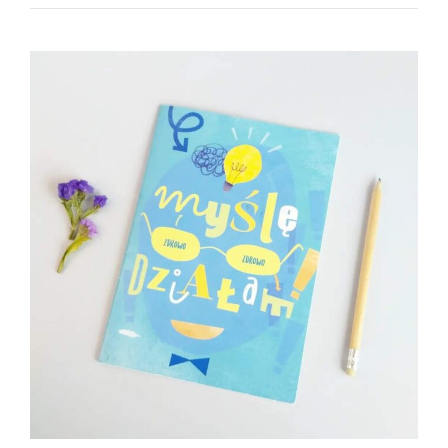
SKRZYDŁA-
JAK
ROZWIJAĆ
U
DZIECI
MOTYWACJĘ
WEWNĘTRZNĄ”?