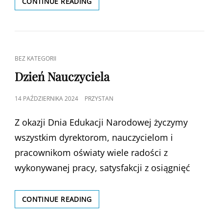
PIERWSZE
CONTINUE READING
ZAJĘCIA
W
SP12
CAT
BEZ KATEGORII
LINKS
Dzień Nauczyciela
POSTED
14 PAŹDZIERNIKA 2024
PRZYSTAN
ON
Z okazji Dnia Edukacji Narodowej życzymy
wszystkim dyrektorom, nauczycielom i
pracownikom oświaty wiele radości z
wykonywanej pracy, satysfakcji z osiągnięć
DZIEŃ
CONTINUE READING
NAUCZYCIELA