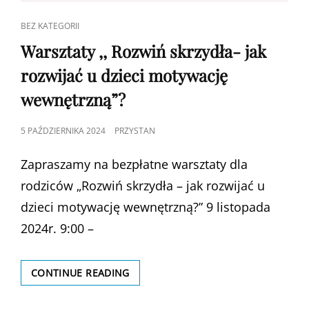
CAT
BEZ KATEGORII
LINKS
Warsztaty ,, Rozwiń skrzydła- jak
rozwijać u dzieci motywację
wewnętrzną”?
POSTED
5 PAŹDZIERNIKA 2024
PRZYSTAN
ON
Zapraszamy na bezpłatne warsztaty dla
rodziców „Rozwiń skrzydła – jak rozwijać u
dzieci motywację wewnętrzną?” 9 listopada
2024r. 9:00 –
WARSZTATY
CONTINUE READING
,,
ROZWIŃ