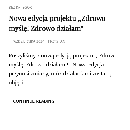
CAT
BEZ KATEGORII
LINKS
Nowa edycja projektu ,,Zdrowo
myślę! Zdrowo działam”
POSTED
4 PAŹDZIERNIKA 2024
PRZYSTAN
ON
Ruszyliśmy z nową edycją projektu ,, Zdrowo
myślę! Zdrowo działam ! . Nowa edycja
przynosi zmiany, otóż działaniami zostaną
objęci
NOWA
CONTINUE READING
EDYCJA
PROJEKTU
,,ZDROWO
MYŚLĘ!