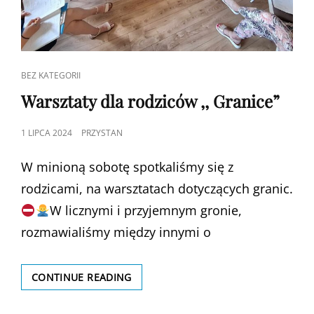
CAT
BEZ KATEGORII
LINKS
Warsztaty dla rodziców ,, Granice”
POSTED
1 LIPCA 2024
PRZYSTAN
ON
W minioną sobotę spotkaliśmy się z
rodzicami, na warsztatach dotyczących granic.
W licznymi i przyjemnym gronie,
rozmawialiśmy między innymi o
WARSZTATY
CONTINUE READING
DLA
RODZICÓW