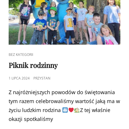
CAT
BEZ KATEGORII
LINKS
Piknik rodzinny
POSTED
1 LIPCA 2024
PRZYSTAN
ON
Z najróżniejszych powodów do świętowania
tym razem celebrowaliśmy wartość jaką ma w
życiu ludzkim rodzina
Z tej właśnie
okazji spotkaliśmy