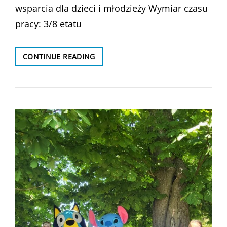
wsparcia dla dzieci i młodzieży Wymiar czasu
pracy: 3/8 etatu
NABÓR
CONTINUE READING
NA
STANOWISKO
WYCHOWAWCA
W
OŚRODKU
WSPARCIA
DLA
DZIECI
I
MŁODZIEŻY
W
CZERWIŃSKU
NAD
WISŁĄ